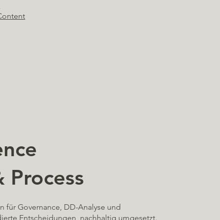
s
Content
ence
& Process
 für Governance, DD-Analyse und
ierte Entscheidungen, nachhaltig umgesetzt.