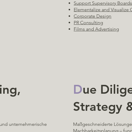
Support Supervisory Board
Elementalize and Visualize 
Corporate Design
PR Consulting
Films and Advertising
D
ue Dilig
ing,
Strategy 
Maßgeschneiderte Lösungen
 und unternehmerische
Machbarkeitsplanung – fund