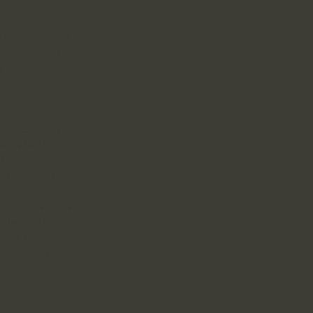
Process bietet
p-Development-
f die
gie und
Seminare,
orkshops. Die
en, effektive
t, immer
ngen von Due-
ärken, die in der
reffen und
. Mit
rn Sie die
ördern ein