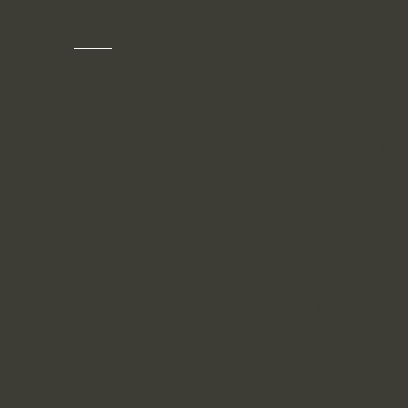
Im Rahmen von Due Diligence Strategy & 
CorpoRatio
ein umfassendes Leadershi
®
Programm, das Führungskräfte optimal au
Herausforderungen in Governance, Strate
Entscheidungsprozessen vorbereitet.
Unser Ansatz verbindet praxisorientierte 
individuelles Coaching und interaktive W
Inhalte fokussieren auf strategisches Denk
Kommunikation und Change-Managemen
angepasst an die spezifischen Anforderu
Diligence-Prozessen.
Ziel ist es, Führungspersönlichkeiten zu st
Lage sind, fundierte Entscheidungen zu t
komplexe Prozesse nachhaltig umzusetzen
CorpoRatio Leadership Development siche
Zukunftsfähigkeit Ihrer Organisation und f
inspirierendes Führungsklima.
Das Trüller EIS liegt sehr zentral in Celle: